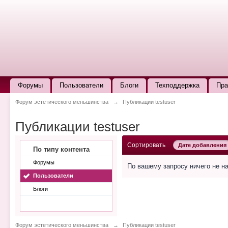
Форумы
Пользователи
Блоги
Техподдержка
Пра
Форум эстетического меньшинства
→
Публикации testuser
Публикации testuser
Сортировать
Дате добавления
По типу контента
Форумы
По вашему запросу ничего не н
Пользователи
Блоги
Форум эстетического меньшинства
→
Публикации testuser