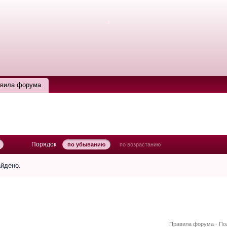
вила форума
Порядок
по убыванию
по возрастанию
айдено.
Правила форума
·
По