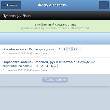
Форум эстетического меньшинства
← На главную
Публикации Лана
2 публикаций создано Лана
(учитываются публикации только с 10-Август 25)
Все обо всём
в
Общие дискуссии
1
2
3
21 →
Отправлено 1570252957 автор Лана
Обработка коленей, голеней, рук и животов
в
Обсуждение
обработок по зонам
1
2
3
6 →
Отправлено 1597633340 автор Лана
Полная версия