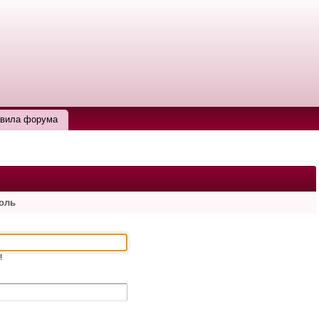
вила форума
роль
!