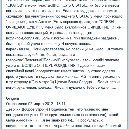
"СКАТОВ" в моих пластах!!!!О.....это СКАТЫ....их было в левом
погончике нечетное количество.Если захочу, даже не вспомню
сколько!-)При уничтожении последнего СКАТА, у меня произошло
"очищение", как у Анютки (Есть хорошая фраза, что "СЛЕЗЫ
ОЧИЩАЮТ ДУШУ") у меня было аналогичное ОЧИЩЕНИЕ...Я не
скрывала своих эмоций, и рыдала на взрыд...,со
всхлипом,соплями, боль с погончика, при последней раздавке ,
боль стрелой ушла в поясницу.Я почувствовала
парализацию...Ноги чувствовала, но поясницы не было....я только
показывала рукой, где болит, рыдала и
говорила:"Поясница!"Больно!Я испугалась этой боли!И плакала
уже и от БОЛИ и ОТ ПЕРЕРОЖДЕНИЯ!!! Девочки, всем
спокойной ночи!-)продолжение будет завтра....уютное одеяло
просто увлекает и подушка тоже манит.... P.S. я опять уехала не
в ту сторону-((((на метро-))) Целую Ваши Сердца.... Болит левый
погон,рука левая, шейка.... Лиса, я думала о Тебе сегодня......
Gingerrr
Отправлено 02 марта 2012 - 15:11
Девочки!Доброе утро-))) Поделюсь тем, что принесло мне
сегодняшнее утро: Я не хрустальная ваза (к сожалению), какой
была Аннютик-). Я....я не знаю кто я-).... Проснулась, с
ощущением того, что мне вчера вбили несколько гвоздей: самый