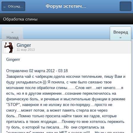
Форум эстетического меньшинства
← Обсуждение обработок по зонам
Обработка спины
«
Вперед
Назад
»
Ginger
11 мар 2013
Gingerrr
Отправлено 02 марта 2012 - 03:18
Заварила чай с чабрецом,одела носочки тепленькие, пишу Вам и
буду укладываться-))) Я поняла, с чем было связано твое
молчание после обработки спины.......Слов нет....нет ничего.....я
есть, но я в другом измерении...сознание переключилось на
физическую боль, и речевые и мыслительные функции в режиме
"STOP", наверное я не изложу все по-порядку....просто не
смогу....может потом, а может память стерла все через
боль...Помню только просила найти таких же гадов, которые
прятались в твоих ягодицах....Почему-то мне хотелось пережить
ту боль, о которой ты писала....Но они спрятались за
"кулинарным" жиром, или их НЕТ-к счастью!!!....Но мы отыскали