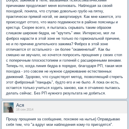
Вопрос зажимов в теле, вызванных психосоматическими
причинами продолжает меня волновать. Наблюдая за своей
походкой, поняла, что ступаю довольно грубо на пятку,
практически прямой ногой, не амортизируя. Как мне кажется, это
происходит оттого, что мало подвижности в районе поясницы и
крестца. Скорее всего, я пыталась скрывать таким образом
слишком широкие бедра, не "крутить" ими. Интересно, мог ли
фиброз нарасти в этой зоне не только по гормональной причине,
но и по причине длительного зажима? Фиброз в этой зоне
отличается от остального - он более "окаменелый". Как бы
смешно ни звучало, но хочется попросить прощения у своих стоп
с поперечным плоскостопием и голеней с расширенными венами.
Теперь-то, когда линия бедра в порядке, благодаря РП, такая моя
походка - это совсем не нужное сдерживание естественных
движений. Здорово, что существует метод, позволяющий стереть
этот фиброзный "панцырь", будто его и не было. А пока он есть,
остается только учиться ходить заново, как я отчаянно пытаюсь
делать сейчас. Без РП нужного результата не добиться.
Ася
16 сен 2014
Прошу прощения за сообщение, похожее на нытье) Оправдываю
себя тем, что "а вдруг мои наблюдения кому-то пригодятся".