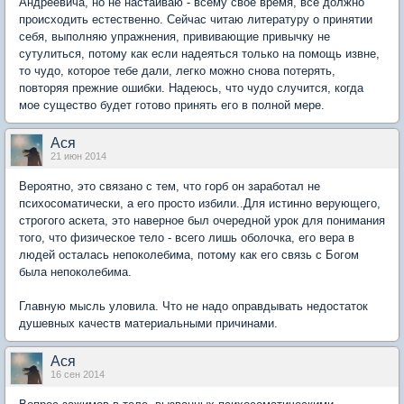
Андреевича, но не настаиваю - всему свое время, все должно
происходить естественно. Сейчас читаю литературу о принятии
себя, выполняю упражнения, прививающие привычку не
сутулиться, потому как если надеяться только на помощь извне,
то чудо, которое тебе дали, легко можно снова потерять,
повторяя прежние ошибки. Надеюсь, что чудо случится, когда
мое существо будет готово принять его в полной мере.
Ася
21 июн 2014
Вероятно, это связано с тем, что горб он заработал не
психосоматически, а его просто избили..Для истинно верующего,
строгого аскета, это наверное был очередной урок для понимания
того, что физическое тело - всего лишь оболочка, его вера в
людей осталась непоколебима, потому как его связь с Богом
была непоколебима.
Главную мысль уловила. Что не надо оправдывать недостаток
душевных качеств материальными причинами.
Ася
16 сен 2014