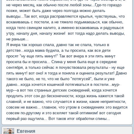
не через месяц, как обычно после любой зоны...Где-то гораздо
позже, может быть даже через полгода можно делать
выводы...Так вот, когда расправляются крылья, чувствуешь, что
вскакиваешь с постели, а не тяжело подымаешься, как обычно,
когда тело свинцом налито, а именно вскакиваешь и радуешься
утру, началу дня, началу жизни! вот тогда надо делать выводы,
не раньше...
Я вчера так хорошо спала, давно так не спала, только в
детстве...когда мама будила, а ты просила, как все дети
просят "ну еще пять минут!" Так вот вчера я эти пять минут
просила бы и просила... Спина у меня была еще в середине
сентября, а только сейчас я почувствовала результаты - ну еще
пять минут! вот оно! я тогда и поняла и оценила результат! Давно
такого не было, не то, что не было "потягусей", были и уже
давно...когда хочется кошечкой потягиваться в постели...мур-
мур---а вот тех странных детских сновидений, когда хочется
продлить этот сон до бесконечности, когда жизнь кажется такой
славной, и не важно, что случается в жизни, какие неприятности,
совсем не важно... главное, что утром в сновидениях это видится
совсем по-другому и это вселяет такой оптимизм! вот сегодня
первый раз ощутила... Вот таков итог обработки спины...
Евгения