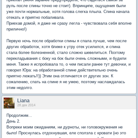
руль после спины точно не стоит). Впринципе, ощущения были
уже почти нормальные, хотя голова слегка плыла. Спина начала
отекать и приятно побаливала.
Приехав домой, я даже не сразу легла - чувствовала себя вполне
прилично!)
Первую ночь после обработки спины я спала лучше, чем после
других обработок, хотя ближе к утру отек усилился, и спина
стала более болезненной, стало сложно шевелиться. Поэтому
перекладывания с боку на бок были очень сложными, и будили
меня. Также я испробовала то, о чем писали ранее тут девочки, и
говорил Юра: на обработанной спине действительно очень
приятно лежать!!)) Этим она отличается от других зон. К
сожалению, спать на спине я не умею, поэтому наслаждалась
этим недолго.
Liana
28 дек 2014
Продолжим...
День 2.
Вопреки моим ожиданиям, ни дурноты, ни головокружения не
было! Проснулась отдохнувшая, еле сползла с кровати (но это