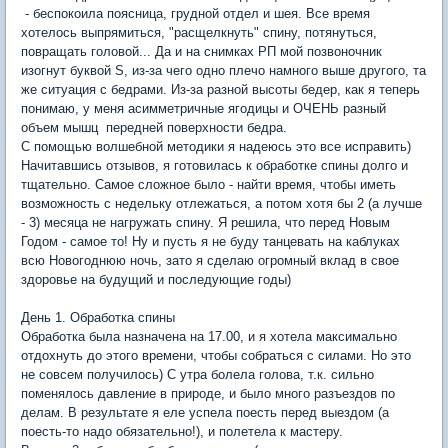
- беспокоила поясница, грудной отдел и шея. Все время
хотелось выпрямиться, "расщелкнуть" спину, потянуться,
повращать головой... Да и на снимках РП мой позвоночник
изогнут буквой S, из-за чего одно плечо намного выше другого, та
же ситуация с бедрами. Из-за разной высоты бедер, как я теперь
понимаю, у меня асимметричные ягодицы и ОЧЕНЬ разный
объем мышц передней поверхности бедра.
С помощью волшебной методики я надеюсь это все исправить)
Начитавшись отзывов, я готовилась к обработке спины долго и
тщательно. Самое сложное было - найти время, чтобы иметь
возможность с недельку отлежаться, а потом хотя бы 2 (а лучше
- 3) месяца не нагружать спину. Я решила, что перед Новым
Годом - самое то! Ну и пусть я не буду танцевать на каблуках
всю Новогоднюю ночь, зато я сделаю огромный вклад в свое
здоровье на будущий и последующие годы)
День 1. Обработка спины
Обработка была назначена на 17.00, и я хотела максимально
отдохнуть до этого времени, чтобы собраться с силами. Но это
не совсем получилось) С утра болела голова, т.к. сильно
поменялось давление в природе, и было много разъездов по
делам. В результате я еле успела поесть перед выездом (а
поесть-то надо обязательно!), и полетела к мастеру.