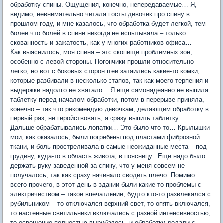
обработку спины. Ощущения, конечно, непередаваемые… Я,
видимо, невнимательно читала посты девочек про спину в
прошлом году, и мне казалось, что обработка будет легкой, тем
более что болей в спине никогда не испытывала – только
скованность и зажатость, как у многих работников офиса…
Как выяснилось, моя спина – это скопище проблемных зон,
особенно с левой стороны. Погончики прошли относительно
легко, но вот с боковых сторон шеи затаились какие-то комки,
которые разбивали в несколько этапов, так как моего терпения и
выдержки надолго не хватало… Я еще самонадеянно не выпила
таблетку перед началом обработки, потом в перерыве приняла,
конечно – так что рекомендую девочкам, делающим обработку в
первый раз, не геройствовать, а сразу выпить таблетку.
Дальше обрабатывались лопатки… Это было что-то… Крылышки
мои, как оказалось, были погребены под пластами фиброзной
ткани, и боль простреливала в самые неожиданные места – под
грудину, куда-то в область живота, в поясницу.. Еще надо было
держать руку заведенной за спину, что у меня совсем не
получалось, так как сразу начинало сводить плечо. Помимо
всего прочего, в этот день в здании были какие-то проблемы с
электричеством – такое впечатление, будто кто-то развлекался с
рубильником – то отключался верхний свет, то опять включался,
то настенные светильники включались с разной интенсивностью,
то освещение полностью вырубалось, и обработку делали с