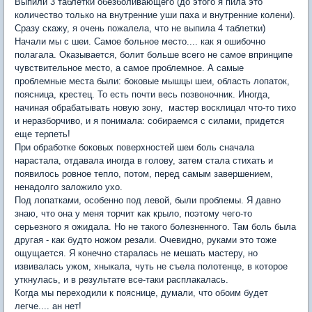
Выпили 3 таблетки обезболивающего (до этого я пила это
количество только на внутренние уши паха и внутренние колени).
Сразу скажу, я очень пожалела, что не выпила 4 таблетки)
Начали мы с шеи. Самое больное место.... как я ошибочно
полагала. Оказывается, болит больше всего не самое впринципе
чувствительное место, а самое проблемное. А самые
проблемные места были: боковые мышцы шеи, область лопаток,
поясница, крестец. То есть почти весь позвоночник. Иногда,
начиная обрабатывать новую зону, мастер восклицал что-то тихо
и неразборчиво, и я понимала: собираемся с силами, придется
еще терпеть!
При обработке боковых поверхностей шеи боль сначала
нарастала, отдавала иногда в голову, затем стала стихать и
появилось ровное тепло, потом, перед самым завершением,
ненадолго заложило ухо.
Под лопатками, особенно под левой, были проблемы. Я давно
знаю, что она у меня торчит как крыло, поэтому чего-то
серьезного я ожидала. Но не такого болезненного. Там боль была
другая - как будто ножом резали. Очевидно, руками это тоже
ощущается. Я конечно старалась не мешать мастеру, но
извивалась ужом, хныкала, чуть не съела полотенце, в которое
уткнулась, и в результате все-таки расплакалась.
Когда мы переходили к пояснице, думали, что обоим будет
легче.... ан нет!