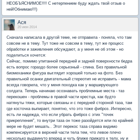
НЕОБЪЯСНИМОЕ!!!! С нетерпением буду ждать твой отзыв о
ней!Обнимаю!!!)
Ася
20 июн 2014
Сначала написала в другой теме, не отправила - поняла, что там
совсем не в тему. Тут тоже не совсем в тему, тут же процесс
обработки и заживления обсуждают, а у меня не об этом - но
поделиться хочется:
Сейчас, помимо упитанной передней и задней поверхности бедра
есть вопрос гораздо более серьезный - спина. Без правильной
биомеханики фигура выглядит хорошей только на фото. Без
правильной осанки двигательный стереотип не исправить - мама
всегда говорила, что у меня походка как у марширующего
солдата. Теперь начинаю осознавать проблемные места - таз
перекошен - проблемы в правой части крестца, как будто
натянуты тяжи, которые связаны и с передней стороной таза, там
где косточка выпирает, понятно, что это тоже фиброз..Интересно,
есть ли надежда, что если убрать фиброз с этих "точек
прикрепления", то внутри таза он тоже разойдется или по крайней
мере не будет мешать.. Этот перекос таза справа видимо
компенсируется в верхней части тела тем, что левое плечо
несколько выдвинуто вперед и чуть ближе прижато к телу, ну и