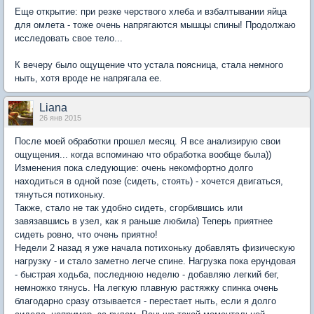
Еще открытие: при резке черствого хлеба и взбалтывании яйца
для омлета - тоже очень напрягаются мышцы спины! Продолжаю
исследовать свое тело...
К вечеру было ощущение что устала поясница, стала немного
ныть, хотя вроде не напрягала ее.
Liana
26 янв 2015
После моей обработки прошел месяц. Я все анализирую свои
ощущения... когда вспоминаю что обработка вообще была))
Изменения пока следующие: очень некомфортно долго
находиться в одной позе (сидеть, стоять) - хочется двигаться,
тянуться потихоньку.
Также, стало не так удобно сидеть, сгорбившись или
завязавшись в узел, как я раньше любила) Теперь приятнее
сидеть ровно, что очень приятно!
Недели 2 назад я уже начала потихоньку добавлять физическую
нагрузку - и стало заметно легче спине. Нагрузка пока ерундовая
- быстрая ходьба, последнюю неделю - добавляю легкий бег,
немножко тянусь. На легкую плавную растяжку спинка очень
благодарно сразу отзывается - перестает ныть, если я долго