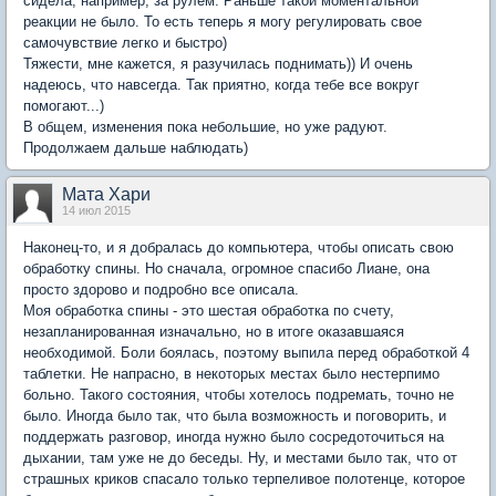
сидела, например, за рулем. Раньше такой моментальной
реакции не было. То есть теперь я могу регулировать свое
самочувствие легко и быстро)
Тяжести, мне кажется, я разучилась поднимать)) И очень
надеюсь, что навсегда. Так приятно, когда тебе все вокруг
помогают...)
В общем, изменения пока небольшие, но уже радуют.
Продолжаем дальше наблюдать)
Мата Хари
14 июл 2015
Наконец-то, и я добралась до компьютера, чтобы описать свою
обработку спины. Но сначала, огромное спасибо Лиане, она
просто здорово и подробно все описала.
Моя обработка спины - это шестая обработка по счету,
незапланированная изначально, но в итоге оказавшаяся
необходимой. Боли боялась, поэтому выпила перед обработкой 4
таблетки. Не напрасно, в некоторых местах было нестерпимо
больно. Такого состояния, чтобы хотелось подремать, точно не
было. Иногда было так, что была возможность и поговорить, и
поддержать разговор, иногда нужно было сосредоточиться на
дыхании, там уже не до беседы. Ну, и местами было так, что от
страшных криков спасало только терпеливое полотенце, которое