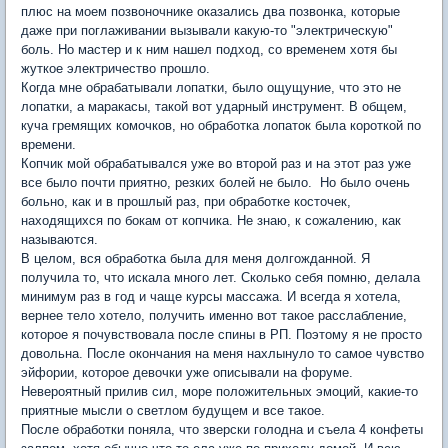
плюс на моем позвоночнике оказались два позвонка, которые
даже при поглаживании вызывали какую-то "электрическую"
боль. Но мастер и к ним нашел подход, со временем хотя бы
жуткое электричество прошло.
Когда мне обрабатывали лопатки, было ощущуние, что это не
лопатки, а маракасы, такой вот ударный инструмент. В общем,
куча гремящих комочков, но обработка лопаток была короткой по
времени.
Копчик мой обрабатывался уже во второй раз и на этот раз уже
все было почти приятно, резких болей не было. Но было очень
больно, как и в прошлый раз, при обработке косточек,
находящихся по бокам от копчика. Не знаю, к сожалению, как
называются.
В целом, вся обработка была для меня долгожданной. Я
получила то, что искала много лет. Сколько себя помню, делала
минимум раз в год и чаще курсы массажа. И всегда я хотела,
вернее тело хотело, получить именно вот такое расслабление,
которое я почувствовала после спины в РП. Поэтому я не просто
довольна. После окончания на меня нахлынуло то самое чувство
эйфории, которое девочки уже описывали на форуме.
Невероятный прилив сил, море положительных эмоций, какие-то
приятные мысли о светлом будущем и все такое.
После обработки поняла, что зверски голодна и съела 4 конфеты