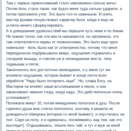
Там с первых прикосновений стало невозможно сильно жечь!
Потом боль стала такая, как будто меня туда сильно ударили, а
потом приложили утюг. Это было что-то новенькое. И опять
мастер руками почувствовал характер боли, когда я еще не
успела ничего сформулировать.
А в довершение удовольствий мы перешли чуть ниже и по бокам.
Не помню точно, как эти места называются, но запомнила, что
там ответвляются нервы от позвоночника. Это было еще одно
новенькое - боль была как от электричества, потому что меня
периодически подбрасывало вверх, ощущения отдавались в
соседние мышцы, и совсем уж в неожиданные места, типа
подмышек и пяток.
Закончилось все достаточно неожиданно, и у меня тут же
возникло ощущение, которое бывает в конце почти всех
обработок "Надо было потерпеть еще!". Но, слава Богу, на
Мастеров не влияют наши всхлипывания и писки, и они
заканчивают именно тогда, когда надо, Это действительно очень
успокаивает)
Полежала минут 10, потом мееедленно поползла в душ. После
горячего душа мне слегка поплохело, поэтому я решила не
дожидаться обморока (которые со мной бывают), и опустилась на
пол. Сидя на полу, я и одевалась, посмеиваясь над тем, как это
выглядит). Отдышавшись, пошла пить чай, а тут и муж за мной
приехал (меня заранее предупредили, что садиться самой за