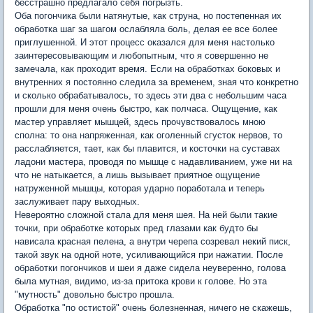
бесстрашно предлагало себя погрызть.
Оба погончика были натянутые, как струна, но постепенная их
обработка шаг за шагом ослабляла боль, делая ее все более
приглушенной. И этот процесс оказался для меня настолько
заинтересовывающим и любопытным, что я совершенно не
замечала, как проходит время. Если на обработках боковых и
внутренних я постоянно следила за временем, зная что конкретно
и сколько обрабатывалось, то здесь эти два с небольшим часа
прошли для меня очень быстро, как полчаса. Ощущение, как
мастер управляет мышцей, здесь прочувствовалось мною
сполна: то она напряженная, как оголенный сгусток нервов, то
расслабляется, тает, как бы плавится, и косточки на суставах
ладони мастера, проводя по мышце с надавливанием, уже ни на
что не натыкается, а лишь вызывает приятное ощущение
натруженной мышцы, которая ударно поработала и теперь
заслуживает пару выходных.
Невероятно сложной стала для меня шея. На ней были такие
точки, при обработке которых пред глазами как будто бы
нависала красная пелена, а внутри черепа созревал некий писк,
такой звук на одной ноте, усиливающийся при нажатии. После
обработки погончиков и шеи я даже сидела неуверенно, голова
была мутная, видимо, из-за притока крови к голове. Но эта
"мутность" довольно быстро прошла.
Обработка "по остистой" очень болезненная, ничего не скажешь,