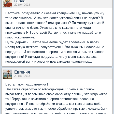
Герда
20 июн 2013
Весточка, поздравляю с боевым крещением! Ну, наконец-то и у
тебя свершилось. А как это более ужасной спины не видел? В
смысле плотности тканей? или кривизны? По-моему хуже моей
спины точно не было. Ужасная, мне кажется, это когда
приходишь в РП со старой болью плюс ткань не поддаётся и
плюс искривление.
Ну ты держись! Завтра уже легче будет вполовину. А через
месяц такую легкость почувствуешь! Это никакими словами не
передать... И появляется энергия - и внешняя и, самое главное -
внутренняя! Я никогда не думала, что у меня такие запасы
нераскрытой воли и энергии под замками находились...
Евгения
20 июн 2013
Веста , мои поздравления !
Это такая обработка освобождающая ! Крылья за спиной
вырастают , я вспоминаю свою обработку спины , это чудо какое
то ! Герда точно заметила энергия появляется ,особенно
внутренняя . Я после обработки скакала как коза и сама себе
удивлялась ,как это так я после обработки прыгаю , лежала бы и
восстанавливалась , ан нет , вперёд в жизнь с удовольствием и