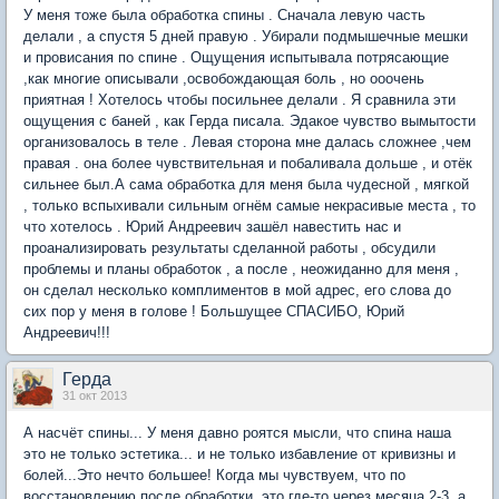
У меня тоже была обработка спины . Сначала левую часть
делали , а спустя 5 дней правую . Убирали подмышечные мешки
и провисания по спине . Ощущения испытывала потрясающие
,как многие описывали ,освобождающая боль , но ооочень
приятная ! Хотелось чтобы посильнее делали . Я сравнила эти
ощущения с баней , как Герда писала. Эдакое чувство вымытости
организовалось в теле . Левая сторона мне далась сложнее ,чем
правая . она более чувствительная и побаливала дольше , и отёк
сильнее был.А сама обработка для меня была чудесной , мягкой
, только вспыхивали сильным огнём самые некрасивые места , то
что хотелось . Юрий Андреевич зашёл навестить нас и
проанализировать результаты сделанной работы , обсудили
проблемы и планы обработок , а после , неожиданно для меня ,
он сделал несколько комплиментов в мой адрес, его слова до
сих пор у меня в голове ! Большущее СПАСИБО, Юрий
Андреевич!!!
Герда
31 окт 2013
А насчёт спины... У меня давно роятся мысли, что спина наша
это не только эстетика... и не только избавление от кривизны и
болей...Это нечто большее! Когда мы чувствуем, что по
восстановлению после обработки, это где-то через месяца 2-3, а