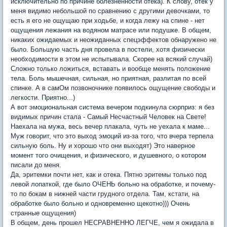
исключительно по причине болезненности отека). К слову, отек у
меня видимо небольшой по сравнению с другими девочками, то
есть я его не ощущаю при ходьбе, и когда лежу на спине - нет
ощущения лежания на водяном матрасе или подушке. В общем,
никаких ожидаемых и неожиданных спецэффектов обнаружено не
было. Большую часть дня провела в постели, хотя физически
необходимости в этом не испытывала. Скорее на всякий случай)
Сложно только ложиться, вставать и вообще менять положение
тела. Боль мышечная, сильная, но приятная, разлитая по всей
спинке. А в самОм позвоночнике появилось ощущение свободы и
легкости. Приятно...)
А вот эмоциональная система вечером подкинула сюрприз: я без
видимых причин стала - Самый Несчастный Человек на Свете!
Наехала на мужа, весь вечер плакала, чуть не уехала к маме...
Муж говорит, что это выход эмоций из-за того, что вчера терпела
сильную боль. Ну и хорошо что они выходят) Это наверное
момент того очищения, и физического, и душевного, о котором
писали до меня.
Да, эритемки почти нет, как и отека. Пятно эритемы только под
левой лопаткой, где было ОЧЕНЬ больно на обработке, и почему-
то по бокам в нижней части грудного отдела. Там, кстати, на
обработке было больно и одновременно щекотно))) Очень
странные ощущения)
В общем, день прошел НЕСРАВНЕННО ЛЕГЧЕ, чем я ожидала в