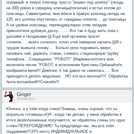
огромный- в левую ключицу просто "вошел под шляпку" (гвоздь
на 200) ровно в середину ключицы(погончик) и встал колом до
поясницы. Симметрично, мне вбили в правую ключицу,гвоздь на
120, его шляпка опустилась от середины лопаток.... до поясницы.
А на уровне поясницы, перпендикулярно этим гвоздям
приколотили дубовую доску..........Вот так и буду жить пока с
досками и гвоздиками-))) Еще мой организм просит
соленое......много соленого, хочет отек наверное нагнать-)))Я с
трудом вымыла голову.... Больно руки поднимать вверх,
наливать чай, держать стакан, снимать стационарную трубку
телефона....Сокращенно: "РОБОТ!" (Маринка-коллега моя,
включила песню "РОБОТ, в исполнении Кристины Орбакайте!и
изобразила меня!!! Девочки, я так давно не смеялась..... Все
приходится делать медленно....НО это все мелочи!!!!! Обработка
была волшебной!!!Спасибо!!!
Ginger
29 май 2013
Юличка, а у тебя когда спина?Знаешь, очень хорошо, что ты
морально готовишься!)Я , когда так делаю, у меня обработки в
итоге безболезненные получаются, но обработка спины это одно
слово-ПЕРЕРОЖДЕНИЕ! Ты предупреди нас, мы все тебя
поддержим!!!ЭТО нечто ИНДИВИДУАЛЬНОЕ и