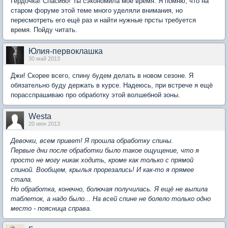
Гердочка! Спасибо! Ты сэкономила моё время. Я помню, что на
старом форуме этой теме много уделяли внимания, но
пересмотреть его ещё раз и найти нужные прсты требуется
время. Пойду читать.
Юлия-первоклашка
30 май 2013
Джи! Скорее всего, спину будем делать в новом сезоне. Я
обязательно буду держать в курсе. Надеюсь, при встрече я ещё
порасспрашиваю про обработку этой волшебной зоны.
Westa
20 июн 2013
Девочки, всем привет! Я прошла обработку спины.
Первые дни после обработки было такое ощущение, что я
просто не могу никак ходить, кроме как только с прямой
спиной. Вообщем, крылья прорезались! И как-то я прямее
стала.
Но обработка, конечно, болючая получилась. Я ещё не выпила
таблеток, а надо было... На всей спине не болело только одно
место - поясница справа.