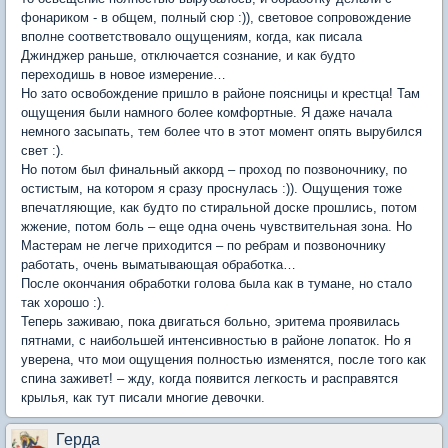
фонариком - в общем, полный сюр :)), световое сопровождение
вполне соответствовало ощущениям, когда, как писала
Джинджер раньше, отключается сознание, и как будто
переходишь в новое измерение…
Но зато освобождение пришло в районе поясницы и крестца! Там
ощущения были намного более комфортные. Я даже начала
немного засыпать, тем более что в этот момент опять вырубился
свет :).
Но потом был финальный аккорд – проход по позвоночнику, по
остистым, на котором я сразу проснулась :)). Ощущения тоже
впечатляющие, как будто по стиральной доске прошлись, потом
жжение, потом боль – еще одна очень чувствительная зона. Но
Мастерам не легче приходится – по ребрам и позвоночнику
работать, очень выматывающая обработка…
После окончания обработки голова была как в тумане, но стало
так хорошо :).
Теперь заживаю, пока двигаться больно, эритема проявилась
пятнами, с наибольшей интенсивностью в районе лопаток. Но я
уверена, что мои ощущения полностью изменятся, после того как
спина заживет! – жду, когда появится легкость и расправятся
крылья, как тут писали многие девочки.
Герда