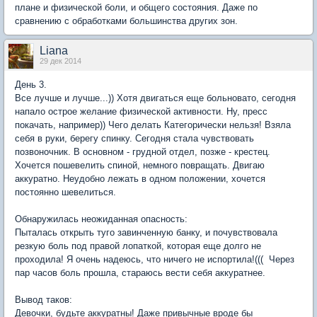
плане и физической боли, и общего состояния. Даже по
сравнению с обработками большинства других зон.
Liana
29 дек 2014
День 3.
Все лучше и лучше...)) Хотя двигаться еще больновато, сегодня
напало острое желание физической активности. Ну, пресс
покачать, например)) Чего делать Категорически нельзя! Взяла
себя в руки, берегу спинку. Сегодня стала чувствовать
позвоночник. В основном - грудной отдел, позже - крестец.
Хочется пошевелить спиной, немного повращать. Двигаю
аккуратно. Неудобно лежать в одном положении, хочется
постоянно шевелиться.
Обнаружилась неожиданная опасность:
Пыталась открыть туго завинченную банку, и почувствовала
резкую боль под правой лопаткой, которая еще долго не
проходила! Я очень надеюсь, что ничего не испортила!((( Через
пар часов боль прошла, стараюсь вести себя аккуратнее.
Вывод таков:
Девочки, будьте аккуратны! Даже привычные вроде бы