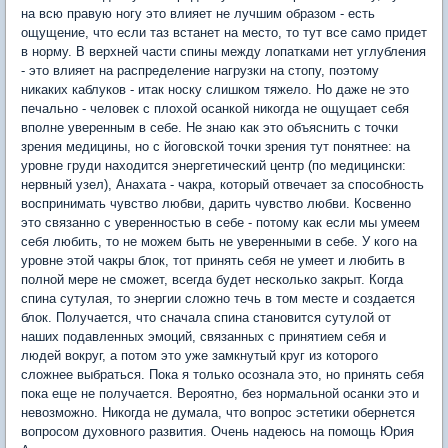
на всю правую ногу это влияет не лучшим образом - есть
ощущение, что если таз встанет на место, то тут все само придет
в норму. В верхней части спины между лопатками нет углубления
- это влияет на распределение нагрузки на стопу, поэтому
никаких каблуков - итак носку слишком тяжело. Но даже не это
печально - человек с плохой осанкой никогда не ощущает себя
вполне уверенным в себе. Не знаю как это объяснить с точки
зрения медицины, но с йоговской точки зрения тут понятнее: на
уровне груди находится энергетический центр (по медицински:
нервный узел), Анахата - чакра, который отвечает за способность
воспринимать чувство любви, дарить чувство любви. Косвенно
это связанно с уверенностью в себе - потому как если мы умеем
себя любить, то не можем быть не уверенными в себе. У кого на
уровне этой чакры блок, тот принять себя не умеет и любить в
полной мере не сможет, всегда будет несколько закрыт. Когда
спина сутулая, то энергии сложно течь в том месте и создается
блок. Получается, что сначала спина становится сутулой от
наших подавленных эмоций, связанных с принятием себя и
людей вокруг, а потом это уже замкнутый круг из которого
сложнее выбраться. Пока я только осознала это, но принять себя
пока еще не получается. Вероятно, без нормальной осанки это и
невозможно. Никогда не думала, что вопрос эстетики обернется
вопросом духовного развития. Очень надеюсь на помощь Юрия